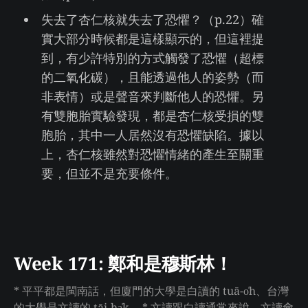
失去了杏仁核就失去了恐懼？（p.22）確
實大部分時候都是這樣顯示的，但這裡提
到，有少許特別的方式觸發了恐懼（超標
的二氧化碳），且能透過他人的姿勢（而
非表情）或是聲音來判斷他人的恐懼。另
有雙胞胎實驗發現，都是杏仁核受損的雙
胞胎，其中一人居然沒有恐懼缺陷。據以
上，杏仁核雖然對恐懼情緒的產生至關重
要，但並不是充要條件。
Week 171: 鄭和是穆斯林！
* 平平都是閩南話，但廈門的大學是白讀的 tuā-o̍h、台灣
的大學是文讀的 tāi-ha̍k。 * 文讀跟白讀通常來說，文讀會