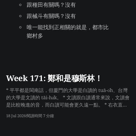
跟種田有關嗎？沒有
跟械斗有關嗎？沒有
唯一能找到正相關的就是，都市比
鄉村多
Week 171: 鄭和是穆斯林！
* 平平都是閩南話，但廈門的大學是白讀的 tuā-o̍h、台灣
的大學是文讀的 tāi-ha̍k。 * 文讀跟白讀通常來說，文讀會
是比較晚進的音，而白讀可能會更久遠一點。 * 右衣直接
買好幾本心理學教科書來讀，天啊好硬核（右衣：教科書
18 Jul 2026
閱讀時間 7 分鐘
很好讀啊） * 直接比較了四本心理學中關於「記憶」的內
容，其中三本寫「短期記憶」，但最新的那本是「工作記
憶」。基本上，教科書的內容會落後學界 10 年。 * 如果