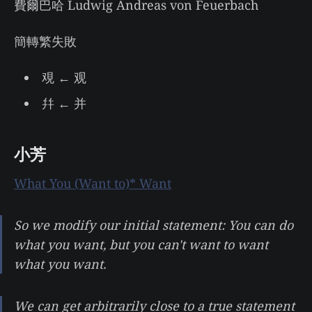
費爾巴哈 Ludwig Andreas von Feuerbach
簡轉繁失敗
覌 ← 观
幷 ← 并
小芳
What You (Want to)* Want
So we modify our initial statement: You can do
what you want, but you can't want to want
what you want.
We can get arbitrarily close to a true statement