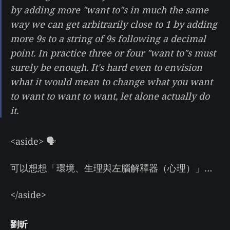
by adding more "want to"s in much the same
way we can get arbitrarily close to 1 by adding
more 9s to a string of 9s following a decimal
point. In practice three or four "want to"s must
surely be enough. It's hard even to envision
what it would mean to change what you want
to want to want to want, let alone actually do
it.
<aside> 🗣
可以想想「環境、生理與左腦解釋器（心理）」…
</aside>
劉昕