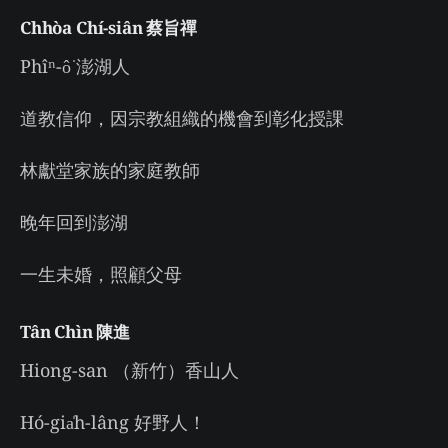
Chhòa Chí-siân 蔡旨禪
Phîⁿ-ô͘ 澎湖人
道教信仰，因宗教組織的機會到彰化授課
林獻堂家族的家庭教師
晚年回到澎湖
一生未婚，照顧父母
Tân Chìn 陳進
Hiong-san （新竹）香山人
Hó-gia̍h-lâng 好野人！