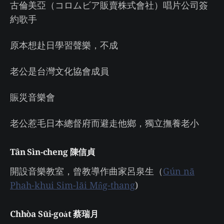
古倫美亞（コロムビア販賣株式會社）唱片公司簽
約歌手
原本想赴日學習聲樂，不成
老公是台灣文化協會成員
賑災音樂會
老公惹毛日本總督府而避走他鄉，獨立撫養老小
Tân Sìn-cheng 陳信貞
開設音樂教室，曾教導作曲家呂泉生（
Gún nā
Phah-khui Sim-lāi Mn̂g-thang
)
Chhòa Sūi-goa̍t 蔡瑞月