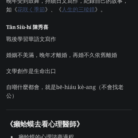
晚年受到鼓舞，持續日文寫作，紀錄自己的故事，
如《
花咲く季節
》、《
人生的三稜鏡
》。
Tân Siù-hí 陳秀喜
戰後學習華語文寫作
婚姻不美滿，晚年才離婚，再婚不久依舊離婚
文學創作是生命出口
自嘲什麼都會，就是bē-hiáu kè-ang（不會找老
公）
《癩蛤蟆去看心理醫師》
癩蛤蟆的心理諮商過程。