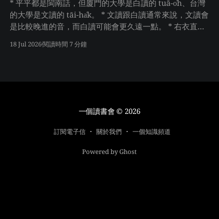
* 平平都是閩南話，但廈門的大學是白讀的 tuā-o̍h、台灣
的大學是文讀的 tāi-ha̍k。 * 文讀跟白讀通常來說，文讀會
是比較晚進的音，而白讀可能會更久遠一點。 * 右衣直接
買好幾本心理學教科書來讀，天啊好硬核（右衣：教科書
18 Jul 2026
閱讀時間 7 分鐘
很好讀啊） * 直接比較了四本心理學中關於「記憶」的內
容，其中三本寫「短期記憶」，但最新的那本是「工作記
憶」。基本上，教科書的內容會落後學界 10 年。 * 如果
你想了解工作記憶，可參考文章 开智公开课 黄扬名博士：
工作记忆背后的故事。 * 我們叫魚刺是刺，但英文叫魚刺
是 fish bone。 * 蚊子的英文 mosquito 來自西班牙語，
一個讀書會
© 2026
而 mosca 是蒼蠅，-ito 是指小的，所以 mosquito 其實字
面上是小蒼蠅的意思。 * 「後宮」（Harem）源自阿拉伯
訂閱電子信
關於我們
一個知識頻道
語，原意為「禁地」
Powered by Ghost