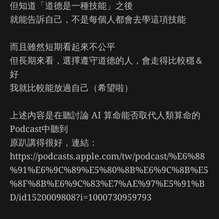
但知道「道德是一種技能」之後
就能告訴自己，不是每個人都會去學這項技能
而且雖然短期看起來不公平
但長期來看，選擇遵守道德的人，會走得比較穩＆
好
我就比較能放過自己（希望啦）
上述內容是在聽討論 AI 算命能否取代人類算命的
Podcast中聽到
原趴講得很好，連結：
https://podcasts.apple.com/tw/podcast/%E6%88
%91%E6%9C%89%E5%80%8B%E6%9C%8B%E5
%8F%8B%E6%9C%83%E7%AE%97%E5%91%B
D/id1520009808?i=1000730959793