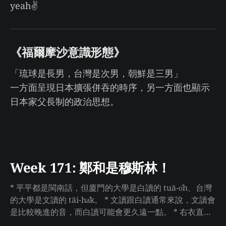
yeah✌️
《福爾摩沙意識形態》
「琉球是長男，台灣是次男，朝鮮是三男」
一方面呈現日本擴張併吞的時序，另一方面也顯示
日本家父長制的政治思想。
Week 171: 鄭和是穆斯林！
* 平平都是閩南話，但廈門的大學是白讀的 tuā-o̍h、台灣
的大學是文讀的 tāi-ha̍k。 * 文讀跟白讀通常來說，文讀會
是比較晚進的音，而白讀可能會更久遠一點。 * 右衣直接
買好幾本心理學教科書來讀，天啊好硬核（右衣：教科書