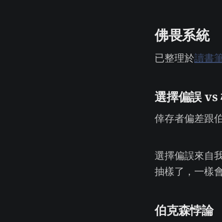
佛畏系統
已整理於
讀書
選擇偏誤 vs
倖存者偏差跟
選擇偏誤來自
抽樣了，一樣
伯克森悖論