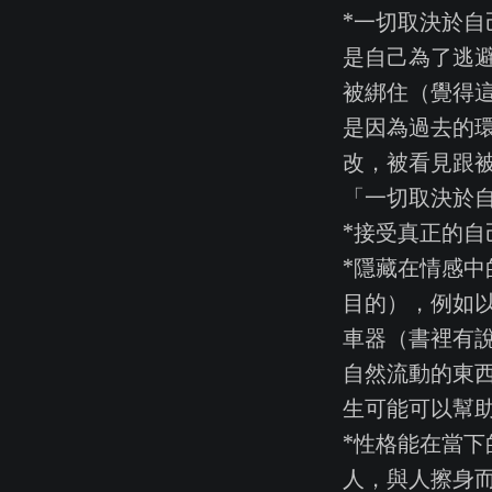
*一切取決於
是自己為了逃
被綁住（覺得
是因為過去的
改，被看見跟
「一切取決於
*接受真正的自
*隱藏在情感
目的），例如
車器（書裡有
自然流動的東
生可能可以幫
*性格能在當
人，與人擦身