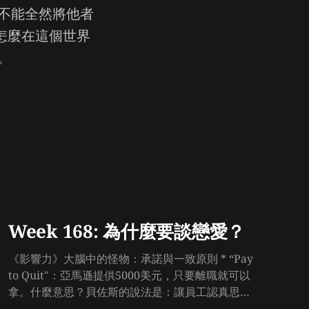
不能全然將他者
怎麼在這個世界
。
Week 168: 為什麼要談戀愛？
《影響力》大腦中的怪物：承諾與一致原則 * “Pay
to Quit"：亞馬遜提供5000美元，只要離職就可以
拿。什麼意思？貝佐斯的說法是：讓員工認真思考
自己是否真的想留下。 * 維持自己的言行合一是比