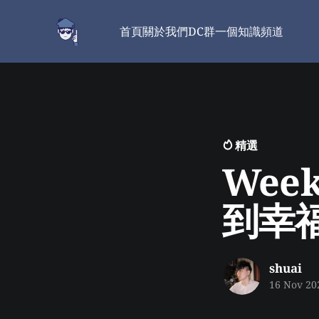
首頁
關於我們
DC群
一個知識頻道
精選
Wee
到幸
shuai
16 Nov 20