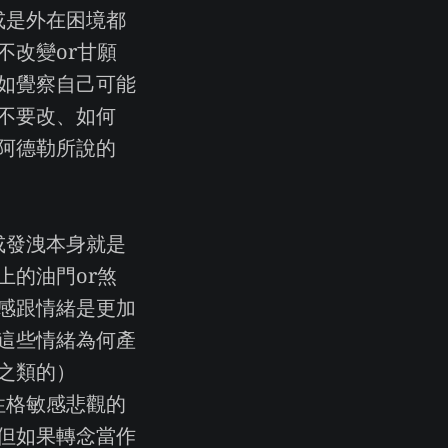
或是外在困境都
不改變or甘願
如覺察自己可能
不要改、如何
阿德勒所說的
或發洩本身就是
上的油門or煞
感跟情緒是更加
這些情緒為何產
之類的）
性格敏感悲觀的
但如果轉念當作