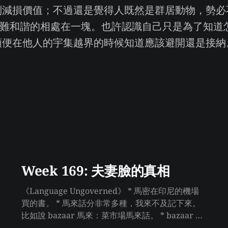
判減損價值；不過還是覺得人既然是群居動物，勢必
很難和諧的相處在一塊。也許認識自己只是為了知道
順便在他人的宇集越界的時候知道應該避開還是接納
Week 169: 夫妻臉的真相
《Language Ungoverned》 * 馬密在印尼的機場
買的書。 * 馬來話分非常多種，我來不及記下來。
比如說 bazaar 馬來：菜市場馬來話。 * bazaar 就
是阿拉伯語來的英文耶 * HKM 也是！法官跟法律都