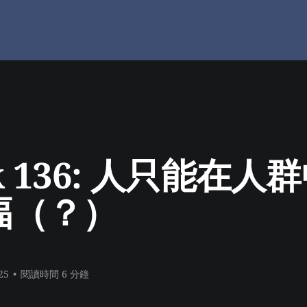
k 136: 人只能在人
福（？）
25
•
閱讀時間 6 分鐘