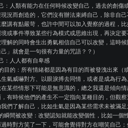
自己：人類有能力在任何時候改變自己，過去的創傷
避現況而創造的，它們沒有辦法束縛自己，除非自己
這麼講有點嚴苛，也許中間可以加入覺察的過程，比
環境或事件導致某些行為模式或思維出現，再決定要
被理解的同時會生出勇氣相信自己可以改變，這時候
自己」就會是一句很有力量的咒語？？）
己：人人都有自卑感
中的目的：所有情緒都是因為有目的而被發洩出來（
以生氣威嚇對方、以眼淚搏去同情，或者是成為行為
說在某些情形下可能是無意識的，總之我還是傾向情
西，有時候他們的產生不一定指向某種目的，但觀察
助我們了解自己，比如生氣是因為某些需求未被滿足
下的瞬間被改變：改變認知就能改變個性，比如一個
而過時對方笑了一下，可能會覺得對方在嘲笑自己；