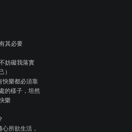
且有其必要
是不妨礙我落實
己）
有快樂都必須靠
處的樣子，坦然
快樂
？
隨心所欲生活，