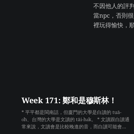
不因他人的評
當npc，否則
裡玩得愉快，
Week 171: 鄭和是穆斯林！
* 平平都是閩南話，但廈門的大學是白讀的 tuā-
o̍h、台灣的大學是文讀的 tāi-ha̍k。 * 文讀跟白讀通
常來說，文讀會是比較晚進的音，而白讀可能會更
久遠一點。 * 右衣直接買好幾本心理學教科書來