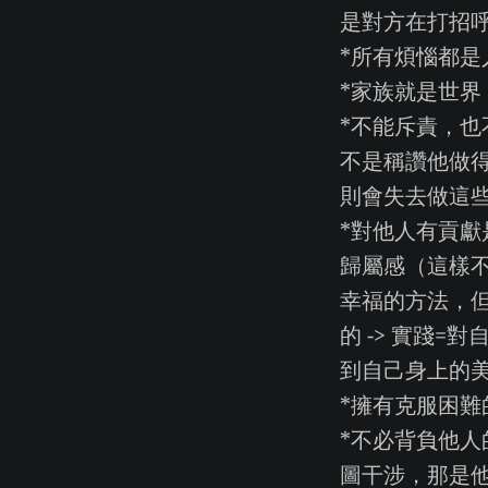
是對方在打招
*所有煩惱都
*家族就是世界
*不能斥責，
不是稱讚他做
則會失去做這
*對他人有貢
歸屬感（這樣
幸福的方法，
的 -> 實踐
到自己身上的
*擁有克服困難
*不必背負他
圖干涉，那是