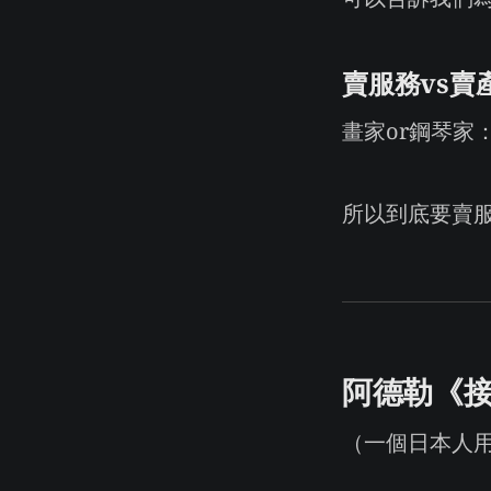
賣服務vs賣
畫家or鋼琴家
所以到底要賣服
阿德勒《
（一個日本人用自