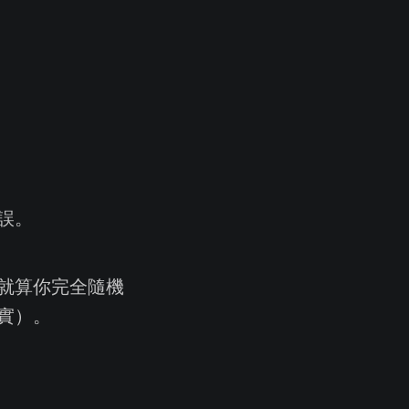
誤。
就算你完全隨機
實）。